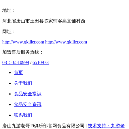
地址：
河北省唐山市玉田县陈家铺乡高文铺村西
网址：
http://www.qkiller.com
http://www.qkiller.com
加盟售后服务热线：
0315-6510999
/
6510978
首页
关于我们
食品安全常识
食品安全资讯
联系我们
唐山九游老哥J9俱乐部官网食品有限公司 |
技术支持：九游老