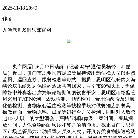
2025-11-18 20:49
作者：
九游老哥J9俱乐部官网
央广网厦门6月17日动静（记者 马宁 通信员杨铃、叶喆
喆）近日，厦门市思明区市场监管局持续出动法律人员以驻点
监厨、巡回查抄、跟餐检测等形式，据悉，思明区范畴内为海
峡论坛供给欢迎保障的酒店共有18家，占全市90%以上，为保
障好中外宾客出席海峡论坛期间的饮食平安，思明区市场监管
局采用了ATP检测、农残检测、甲醛检测、食用油酸价及过氧
化值检测、食物核心温度检测等快检手段对供餐酒店的餐具、
操做台面、食物原料、成品等进行全方位检测，同时对人数跨
越100人以上的大型酒会，严酷节制制做及上菜时间、餐具摆
放时间，力保食物的新颖度和餐具的洁净度。截止目前，思明
区市场监管局共出动保障人员36人次，开展各类食物快速检测
100余批次，快检及格率正在98%以上，对检测中发觉的个体