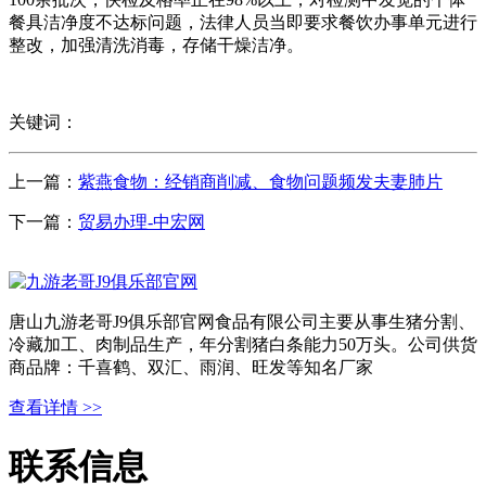
餐具洁净度不达标问题，法律人员当即要求餐饮办事单元进行
整改，加强清洗消毒，存储干燥洁净。
关键词：
上一篇：
紫燕食物：经销商削减、食物问题频发夫妻肺片
下一篇：
贸易办理-中宏网
唐山九游老哥J9俱乐部官网食品有限公司主要从事生猪分割、
冷藏加工、肉制品生产，年分割猪白条能力50万头。公司供货
商品牌：千喜鹤、双汇、雨润、旺发等知名厂家
查看详情 >>
联系信息