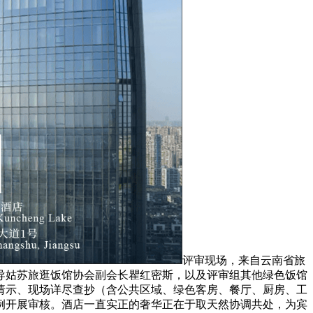
评审现场，来自云南省旅
导姑苏旅逛饭馆协会副会长瞿红密斯，以及评审组其他绿色饭馆
请示、现场详尽查抄（含公共区域、绿色客房、餐厅、厨房、工
例开展审核。酒店一直实正的奢华正在于取天然协调共处，为宾