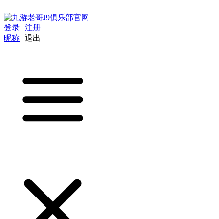
登录
|
注册
昵称
|
退出