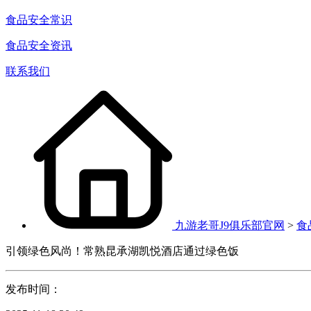
食品安全常识
食品安全资讯
联系我们
九游老哥J9俱乐部官网
>
食
引领绿色风尚！常熟昆承湖凯悦酒店通过绿色饭
发布时间：