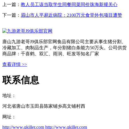
上一篇：
教人员工该当取学生同餐同菜同价珠海新规关心
下一篇：
眉山市人平易近病院：2100万元食堂外包项目遭赞
唐山九游老哥J9俱乐部官网食品有限公司主要从事生猪分割、
冷藏加工、肉制品生产，年分割猪白条能力50万头。公司供货
商品牌：千喜鹤、双汇、雨润、旺发等知名厂家
查看详情 >>
联系信息
地址：
河北省唐山市玉田县陈家铺乡高文铺村西
网址：
http://www.qkiller.com
http://www.qkiller.com