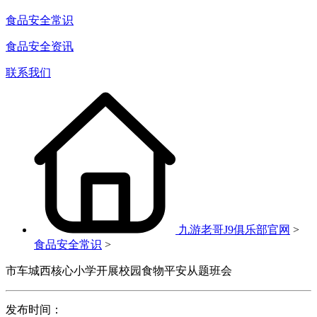
食品安全常识
食品安全资讯
联系我们
九游老哥J9俱乐部官网
>
食品安全常识
>
市车城西核心小学开展校园食物平安从题班会
发布时间：