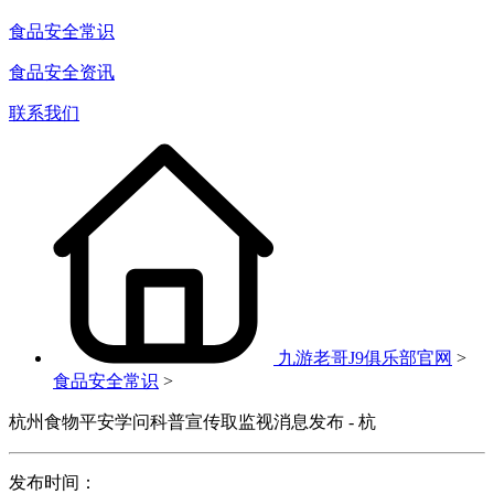
食品安全常识
食品安全资讯
联系我们
九游老哥J9俱乐部官网
>
食品安全常识
>
杭州食物平安学问科普宣传取监视消息发布 - 杭
发布时间：