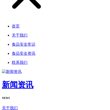
首页
关于我们
食品安全常识
食品安全资讯
联系我们
新闻资讯
NEWS
关于我们