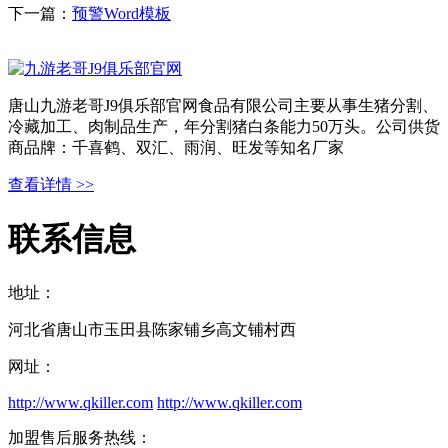
下一篇：
预警Word模板
唐山九游老哥J9俱乐部官网食品有限公司主要从事生猪分割、
冷藏加工、肉制品生产，年分割猪白条能力50万头。公司供货
商品牌：千喜鹤、双汇、雨润、旺发等知名厂家
查看详情 >>
联系信息
地址：
河北省唐山市玉田县陈家铺乡高文铺村西
网址：
http://www.qkiller.com
http://www.qkiller.com
加盟售后服务热线：