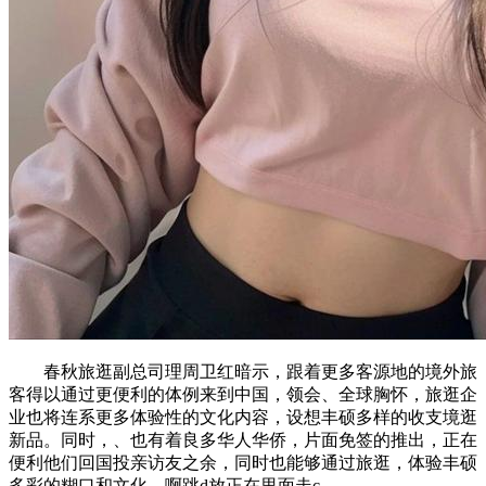
春秋旅逛副总司理周卫红暗示，跟着更多客源地的境外旅
客得以通过更便利的体例来到中国，领会、全球胸怀，旅逛企
业也将连系更多体验性的文化内容，设想丰硕多样的收支境逛
新品。同时，、也有着良多华人华侨，片面免签的推出，正在
便利他们回国投亲访友之余，同时也能够通过旅逛，体验丰硕
多彩的糊口和文化。啊跳d放正在里面走c。