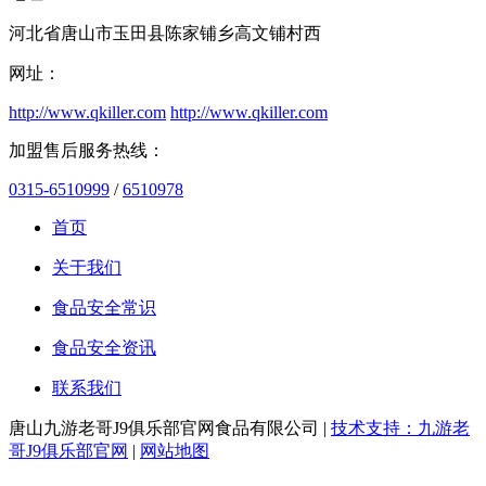
河北省唐山市玉田县陈家铺乡高文铺村西
网址：
http://www.qkiller.com
http://www.qkiller.com
加盟售后服务热线：
0315-6510999
/
6510978
首页
关于我们
食品安全常识
食品安全资讯
联系我们
唐山九游老哥J9俱乐部官网食品有限公司 |
技术支持：九游老
哥J9俱乐部官网
|
网站地图