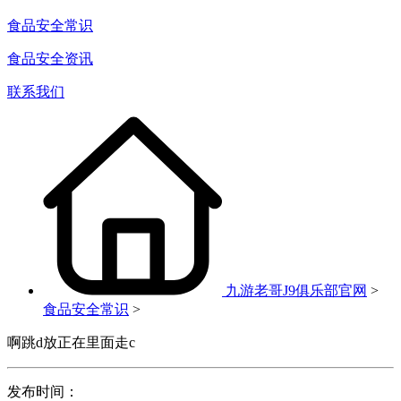
食品安全常识
食品安全资讯
联系我们
九游老哥J9俱乐部官网
>
食品安全常识
>
啊跳d放正在里面走c
发布时间：