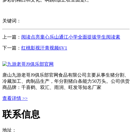
关键词：
上一篇：
阅读点亮童心乐山通江小学全面提拔学生阅读素
下一篇：
红桃影视汗青视频6V1
唐山九游老哥J9俱乐部官网食品有限公司主要从事生猪分割、
冷藏加工、肉制品生产，年分割猪白条能力50万头。公司供货
商品牌：千喜鹤、双汇、雨润、旺发等知名厂家
查看详情 >>
联系信息
地址：