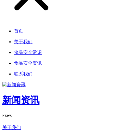
首页
关于我们
食品安全常识
食品安全资讯
联系我们
新闻资讯
NEWS
关于我们