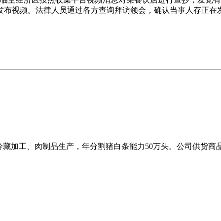
发布视频。法律人员通过各方查询拜访领会，确认当事人存正在
冷藏加工、肉制品生产，年分割猪白条能力50万头。公司供货商