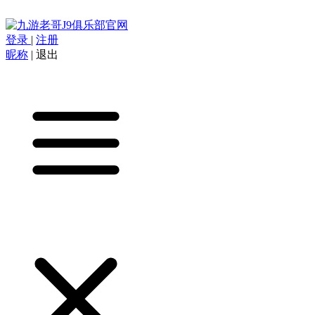
登录
|
注册
昵称
|
退出