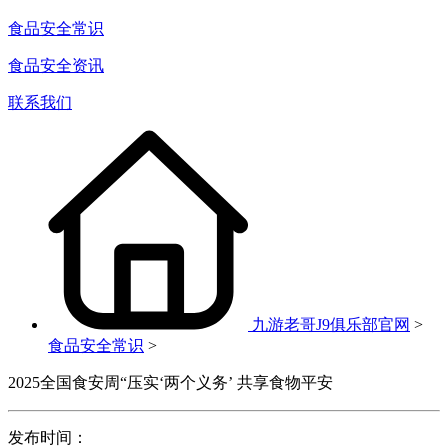
食品安全常识
食品安全资讯
联系我们
九游老哥J9俱乐部官网
>
食品安全常识
>
2025全国食安周“压实‘两个义务’ 共享食物平安
发布时间：