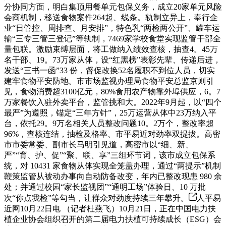
分协同方面，明白集顶用餐单元包保义务，成立20家单元风险
会商机制，移送食物案件264起、线条。轨制立异上，奉行企
业“日管控、周排查、月安排”，特色乳“两检两公开”、罐车运
输“三专三管三登记”等轨制，7469家学校食堂实现监管干部全
量包联。激励束缚层面，将工做纳入绩效查核，抽查4。45万
名干部、19。73万家从体，设“红黑榜”表彰先辈、传递后进，
发送“三书一函”33 份，督促改换52名履职不到位人员，切实
建牢食物平安防地。市市场监视办理局食物平安总监京则引
见，食物消费超3100亿元，80%食用农产物靠外埠供应，6。7
万家餐饮入驻外卖平台，监管挑和大。2022年9月起，以“四个
最严”为遵照，锚定“三年方针”，25万运营从体中23万纳入平
台，依托29。9万名相关人员整改问题10。2万个，整改率超
96%，查核连结，抽检及格率、市平易近对劲率双提拔。高密
市市委常委、副市长马明引见道，高密市以“细、新、
严”“育、护、促”“聚、联、享”三组环节词，该市成立包保系
统，对 10431 家食物从体实现全笼盖办理，通过“两提示”机制
鞭策监管从被动办事向自动防备改变，年内已整改现患 980 余
处；并通过校园“家长监视团”“通明工场”体验日、10 万批
次“你点我检”等勾当，让群众对劲度持续三年攀升。
人平易
近网10月22日电 （记者杜燕飞）10月21日，正在中国电力扶
植企业协会组织召开的第二届电力扶植可持续成长（ESG）会