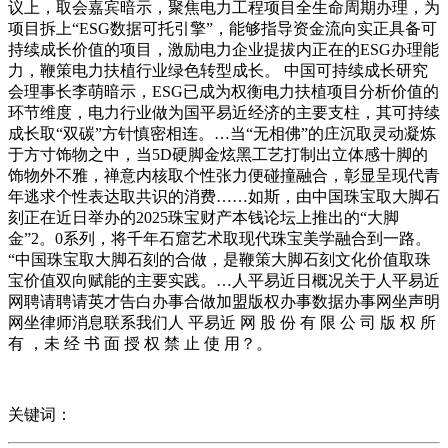
议上，取会嘉宾暗示，聚焦电力工程项目全生命周期办理，为
项目拆上“ESG数据可托引擎”，能够指导资金流向实正具备可
持续成长价值的项目，激励电力企业提拔内正在的ESG办理能
力，鞭策电力扶植行业绿色转型成长。 中国可持续成长研究
会理事长李萌暗示，ESG已成为权衡电力扶植项目分析价值的
环节维度，电力行业做为国平易近经济的主要支柱，其可持续
成长取“双碳”方针慎密相连。…当“无相佛”的庄沉取灵动凝炼
于方寸饰物之中，当5D硬脚金炫黑工艺打制出立体感十脚的
饰物外不雅，禅意内核取个性张力便碰撞融合，彰显呈现代青
年逃求个性表达取共识的消费……如斯，由中国珠宝取大脚石
刻正在近日举办的2025珠宝财产本钱论坛上推出的“大脚
金”2。0系列，将千年石窟艺术取现代珠宝美学融合到一路。
“中国珠宝取大脚石刻的合做，是鞭策大脚石刻文化价值取珠
宝价值双向赋能的主要实践。…人平易近日概况关于人平易近
网聘请聘请英才告白办事合做加盟版权办事数据办事网坐声明
网坐律师消息联系我们人 平易近 网 股 份 有 限 公 司 版 权 所
有 ，未 经 书 面 授 权 禁 止 使 用？。
关键词：