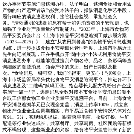
饮办事环节实施消息逃溯办理。法子明白，逃溯食物和食用农
产物的出产运营者该当按照本法子的，操纵消息化手艺手段，
履行响应的消息逃溯权利，接管社会监视，承担社会义
务。“清晰通明的逃溯消息有帮于消弭消费者的平安顾虑，也
加强了企业对产质量量的节制能力。”2023年，上海市食物药
品平安委员会出台《上海市推品平安消息逃溯工做步履方案
（2023—2025）》，建立“从农田到餐桌”的食物平安消息逃溯
系统，进一步提拔食物平安精细化管理程度。上海市平易近王
先生向记者展现，正在手机点开“随申办”小法式利用食物平安
消息逃溯办事，就能够通过搜刮产物名称、品名、条形码等查
询细致的溯源消息，领会产物的来历、出产日期以及批
次。“食物消息一键可查，我们吃得更、更安心！”据领会，上
海市市场监管局牵头优化食物平安消息逃溯平台，推进各环节
消息逃溯及“二维码”赋码工做。指点婴长儿配方乳粉出产企业
实施“一罐一码”，逃溯消息全数对接本市食物平安消息逃溯平
台取工信部食物工业企业质量平安逃溯平台。目前，上海食物
平安消息逃溯单元已实现全笼盖，消息上传率100%，成立食
物出产企业全生命周期档案，市平易近食物平安情况总体对劲
度91。5分，实现稳步提拔。跟着跨境电商、收集订餐、生鲜
配送等行业快速成长，共享餐厅、共享厨房、社区团购等新模
式不竭出现，这些新业态的兴起，给食物平安监管带来了新的