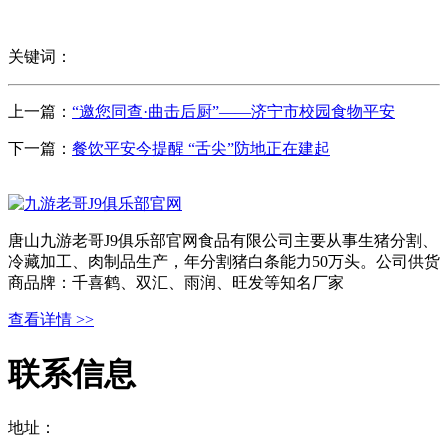
关键词：
上一篇：
“邀您同查·曲击后厨”——济宁市校园食物平安
下一篇：
餐饮平安今提醒 “舌尖”防地正在建起
唐山九游老哥J9俱乐部官网食品有限公司主要从事生猪分割、
冷藏加工、肉制品生产，年分割猪白条能力50万头。公司供货
商品牌：千喜鹤、双汇、雨润、旺发等知名厂家
查看详情 >>
联系信息
地址：