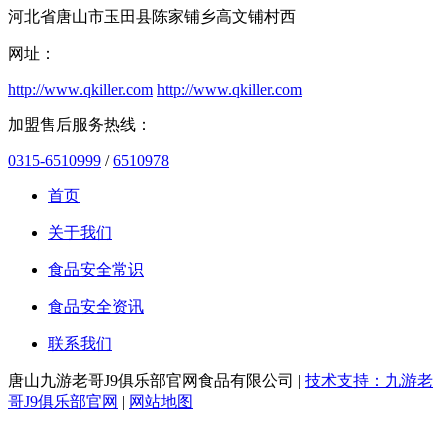
河北省唐山市玉田县陈家铺乡高文铺村西
网址：
http://www.qkiller.com
http://www.qkiller.com
加盟售后服务热线：
0315-6510999
/
6510978
首页
关于我们
食品安全常识
食品安全资讯
联系我们
唐山九游老哥J9俱乐部官网食品有限公司 |
技术支持：九游老
哥J9俱乐部官网
|
网站地图