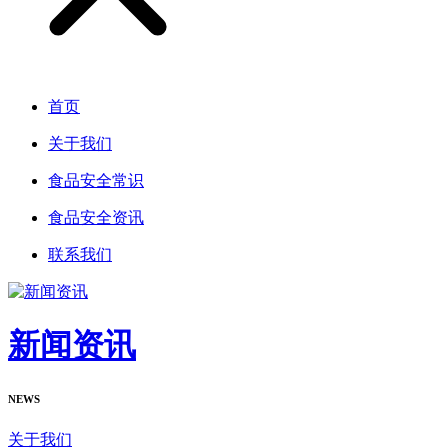
首页
关于我们
食品安全常识
食品安全资讯
联系我们
新闻资讯
NEWS
关于我们