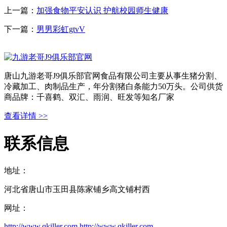
上一篇：
加强食物平安认识 护航校园师生健康
下一篇：
男男彩虹gtvV
唐山九游老哥J9俱乐部官网食品有限公司主要从事生猪分割、
冷藏加工、肉制品生产，年分割猪白条能力50万头。公司供货
商品牌：千喜鹤、双汇、雨润、旺发等知名厂家
查看详情 >>
联系信息
地址：
河北省唐山市玉田县陈家铺乡高文铺村西
网址：
http://www.qkiller.com
http://www.qkiller.com