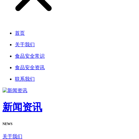
首页
关于我们
食品安全常识
食品安全资讯
联系我们
新闻资讯
NEWS
关于我们