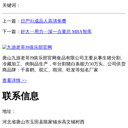
关键词：
上一篇：
日产91成品人高清免费
下一篇：
好大⋯用力⋯深一点黄总 MBA智库
唐山九游老哥J9俱乐部官网食品有限公司主要从事生猪分割、
冷藏加工、肉制品生产，年分割猪白条能力50万头。公司供货
商品牌：千喜鹤、双汇、雨润、旺发等知名厂家
查看详情 >>
联系信息
地址：
河北省唐山市玉田县陈家铺乡高文铺村西