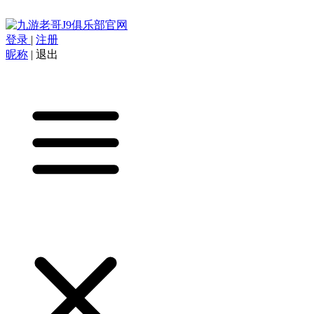
登录
|
注册
昵称
|
退出