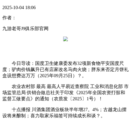
2025-10-04 18:06
作者：
九游老哥J9俱乐部官网
今日导读：国度卫生健康委发布32项新食物平安国度尺
度；驴肉价钱飙升已有店家改名马肉火烧；胖东来否定月饼礼
盒设想费达万万（2025年09月25日）？。
农业农村部 最高 最高人平易近查察院 工业和消息化部 市
场监管总局 供销合做总社关于印发《2025年全国农资打假和
监督工做要点》的通知（农质发〔2025〕1号）！
十点播报 川酒集团酒业板块半年增27。4%；古越龙山摆
设将来酿制；喜力取家乐福签可持续成长和谈？。