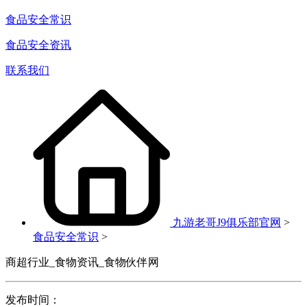
食品安全常识
食品安全资讯
联系我们
九游老哥J9俱乐部官网
>
食品安全常识
>
商超行业_食物资讯_食物伙伴网
发布时间：