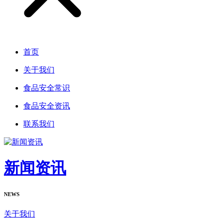
首页
关于我们
食品安全常识
食品安全资讯
联系我们
新闻资讯
NEWS
关于我们