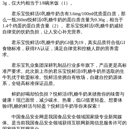
3g，仅大约相当于1/8碗米饭（1）。
君乐宝悦鲜活0乳糖牛奶含有3.6mg/100ml优质蛋白质，那
么一瓶260ml悦鲜活0乳糖牛奶的蛋白质含量为9.36g，相当于
1.4个鸡蛋的蛋白质含量（2）。君乐宝悦鲜活0乳糖牛奶减轻
自律党的饮奶负担，让人安心补充营养。
君乐宝悦鲜活0乳糖牛奶的GI值为19，真实品质符合低GI
食物标准，获得FA认证，满足自律党和控糖人群的营养需
求。
君乐宝乳业集团深耕乳制品行业多年旗下，产品更是高标
准严要求。此次新上市的君乐宝悦鲜活0乳糖牛奶所选取的生
牛乳优于欧盟标准。悦鲜活坐拥自有牧场，自建自控奶源体
系，全链高标准保证品质。
鲜奶好喝却怕负担？悦鲜活0乳糖牛奶来拯救你的味蕾与
健康！现已面世，减少碳水、热量，低GI值更轻盈。想要体
验0乳糖的鲜活与轻盈？悦鲜活牛奶等你来探索！
中国食品安全网是我国食品安全领域国家级专业新闻媒
体。是当前我国食品安全领域获得互联网新闻信息服务许可的
国家级互联网平台。