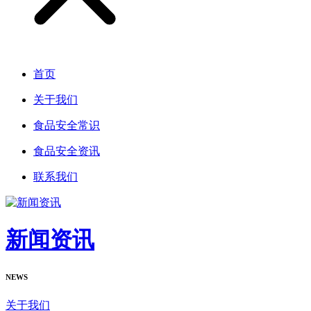
首页
关于我们
食品安全常识
食品安全资讯
联系我们
新闻资讯
NEWS
关于我们