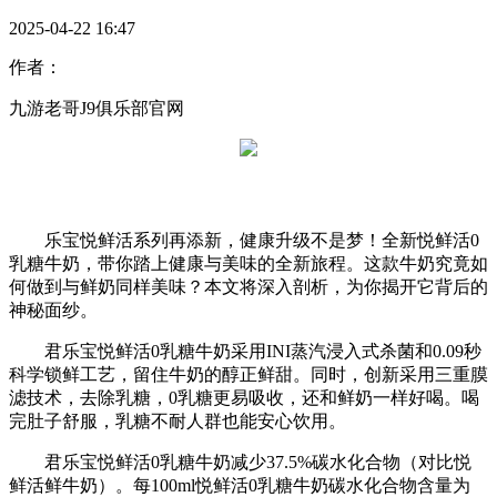
2025-04-22 16:47
作者：
九游老哥J9俱乐部官网
乐宝悦鲜活系列再添新，健康升级不是梦！全新悦鲜活0
乳糖牛奶，带你踏上健康与美味的全新旅程。这款牛奶究竟如
何做到与鲜奶同样美味？本文将深入剖析，为你揭开它背后的
神秘面纱。
君乐宝悦鲜活0乳糖牛奶采用INI蒸汽浸入式杀菌和0.09秒
科学锁鲜工艺，留住牛奶的醇正鲜甜。同时，创新采用三重膜
滤技术，去除乳糖，0乳糖更易吸收，还和鲜奶一样好喝。喝
完肚子舒服，乳糖不耐人群也能安心饮用。
君乐宝悦鲜活0乳糖牛奶减少37.5%碳水化合物（对比悦
鲜活鲜牛奶）。每100ml悦鲜活0乳糖牛奶碳水化合物含量为