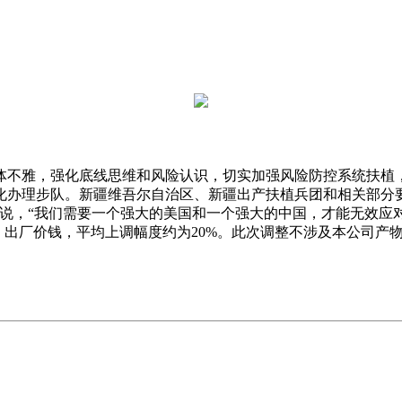
不雅，强化底线思维和风险认识，切实加强风险防控系统扶植，
化办理步队。新疆维吾尔自治区、新疆出产扶植兵团和相关部分
说，“我们需要一个强大的美国和一个强大的中国，才能无效应对
、五星）出厂价钱，平均上调幅度约为20%。此次调整不涉及本公司