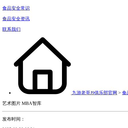
食品安全常识
食品安全资讯
联系我们
九游老哥J9俱乐部官网
>
食
艺术图片 MBA智库
发布时间：