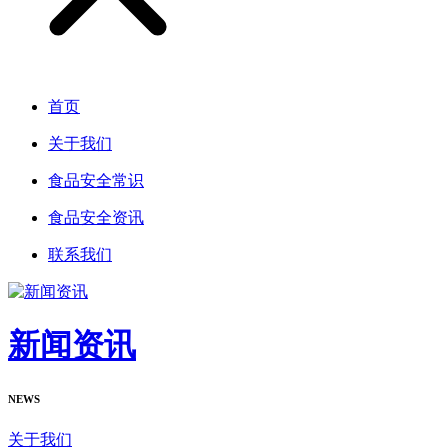
首页
关于我们
食品安全常识
食品安全资讯
联系我们
新闻资讯
NEWS
关于我们