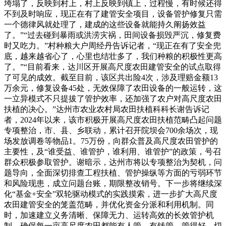
垮塌了，反映到村上，村上反映到镇上，过程慢，有时候还得
不到及时响应，现正在有了建管安全项目，设备管护修复只需
一个德律风就处理了，建成的这些设备就能持久阐扬效益
了。”“过去碰到暴雨或洪涝灾祸，田间设备损毁严沉，修复费
时又吃力。”村种粮大户周经丹告诉记者，“现正在有了安全兜
底，越来越省心了，心里也结壮多了，我们种粮的积极性更高
了。”“目前看来，达川区开展高尺度农田建管安全的试点取得
了可见的成效。截至目前，该区共出险4次，涉及理赔金额13
万余元，修复设备45处，无效保障了农田设备的一般运转，这
一立异模式不只提拔了管护效率，还加强了农户对高尺度农田
扶植的决心。”达州市农业农村局农田扶植科科长谢告诉记
者，2024年以来，该市积极开展高尺度农田扶植范畴凸起问题
专项整治，市、县、乡联动，累计召开院坝会700余场次，现
场发放调卷等物品1。75万份，向群众普及高尺度农田管护的
主要性，及“谁受益、谁管护，谁利用、谁管护”的政策，号召
群众积极参取管护。谢暗示，达州市将以专项整治为契机，问
题导向，全面深切排查工程扶植、管护操纵等方面的亏弱环节
和风险现患，成立问题台账，期限整改销号。下一步将继续深
化“基金+安全”双轮驱动模式的实践摸索，进一步扩大高尺度
农田建管安全的笼盖范畴，并优化资金分派和利用机制。同
时，加速建立义务清晰、保障无力、运转高效的长效管护机
制，确保每一亩高尺度农田都能有人管、有钱管、管得好，切