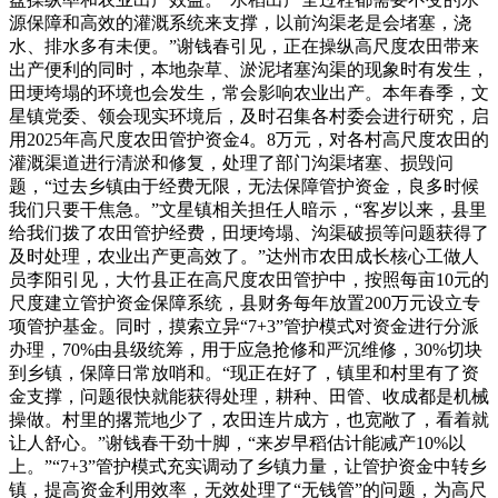
源保障和高效的灌溉系统来支撑，以前沟渠老是会堵塞，浇
水、排水多有未便。”谢钱春引见，正在操纵高尺度农田带来
出产便利的同时，本地杂草、淤泥堵塞沟渠的现象时有发生，
田埂垮塌的环境也会发生，常会影响农业出产。本年春季，文
星镇党委、领会现实环境后，及时召集各村委会进行研究，启
用2025年高尺度农田管护资金4。8万元，对各村高尺度农田的
灌溉渠道进行清淤和修复，处理了部门沟渠堵塞、损毁问
题，“过去乡镇由于经费无限，无法保障管护资金，良多时候
我们只要干焦急。”文星镇相关担任人暗示，“客岁以来，县里
给我们拨了农田管护经费，田埂垮塌、沟渠破损等问题获得了
及时处理，农业出产更高效了。”达州市农田成长核心工做人
员李阳引见，大竹县正在高尺度农田管护中，按照每亩10元的
尺度建立管护资金保障系统，县财务每年放置200万元设立专
项管护基金。同时，摸索立异“7+3”管护模式对资金进行分派
办理，70%由县级统筹，用于应急抢修和严沉维修，30%切块
到乡镇，保障日常放哨和。“现正在好了，镇里和村里有了资
金支撑，问题很快就能获得处理，耕种、田管、收成都是机械
操做。村里的撂荒地少了，农田连片成方，也宽敞了，看着就
让人舒心。”谢钱春干劲十脚，“来岁早稻估计能减产10%以
上。”“7+3”管护模式充实调动了乡镇力量，让管护资金中转乡
镇，提高资金利用效率，无效处理了“无钱管”的问题，为高尺