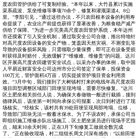
度农田管护供给了可复制经验。“本年以来，大竹县累计实施
渠系疏浚、泵坐维修等事项70余个，修复和灌溉渠道4。8公
里。”李阳引见，“通过这些办法，不只农田根本设备的利用寿
命提拔了，农业出产前提也获得了显著改善，为粮食稳产减产
供给了保障。”为进一步完美高尺度农田管护系统，本年达州
市还摸索了引入安全机制，通过取安全公司合做，推出特地针
对高尺度农田设备的安全产物，笼盖因天然灾祸、不测变乱等
导致的设备损坏风险，只需领取少量保费，即可正在设备受损
时获得及时赔付，无效缓解了“维修难、维修贵”的问题。达川
区开展高尺度农田建管安全试点，以采办办事的体例，取中国
人平易近财富安全公司达州市分公司签定了保单，投保资金
100万元，管护面积4万亩，切实提拔管护项目资金利用质
效。“3月中旬，我们接到了大树镇村打来的电线年高尺度农田
项目田型调整区域部门田埂呈现垮塌，需要尽快修复。”达川
区土肥坐相关担任人说，为确保大春做物一般进行栽插，接到
德律风后，该坐第一时间向承保公司报案，次日到村进行了现
场核实。“经核实，该村共有39处田埂呈现局部垮塌、位移，
导致部门田块无法一般蓄水保水。为了不误农时，承保公司当
即组织施工维修步队出场施工，区土肥坐派员进行现场手艺指
点，颠末10余天时间，正在3月下旬修复工做就全数完成
了。”正在验收现场，村二组组长周文川深有感伤：“以前田埂