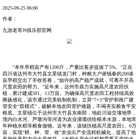
2025-09-25 06:06
作者：
九游老哥J9俱乐部官网
“本年早稻亩产有1200斤，产量比客岁提拔了5%。”正在
四川省达州市大竹县文星镇龙门村，种粮大户谢钱春的200多
亩早稻交出了丰收答卷，“如许的高产稳产成就，可离不开高
尺度农田的帮力。”近年来，达州市鼎力实施高尺度农田扶
植，累计建成501。13万亩。为确保高尺度农田工程持续高效
阐扬感化，该市通过完美轨制机制，立异“7+3”管护和推广建
管安全“双模式”，破解本地农田管护难题，不竭夯实粮食平安
根底。文星镇位于达州市大竹县东南部，地处川渝交壤地带，
境内白水河、芦墩沟等河道为农业灌溉供给根本水源，本地常
年种植水稻等粮食做物。近年来，该镇扶植高尺度农田1。6万
亩，实现“耕、种、管、收”农业出产全流程机械化，提高了地
盘操纵率和农业出产效益。“水稻出产全过程都需要不变的水