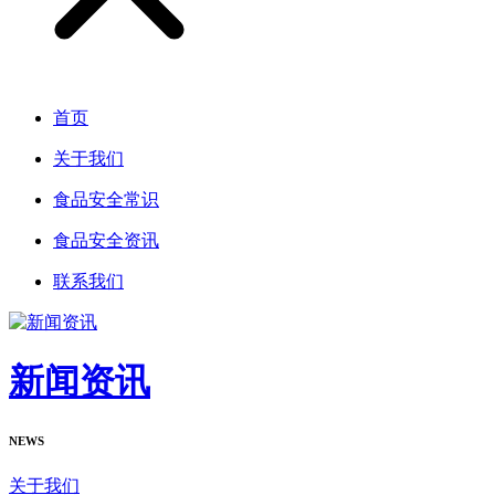
首页
关于我们
食品安全常识
食品安全资讯
联系我们
新闻资讯
NEWS
关于我们