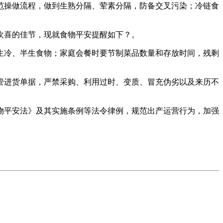
操做流程，做到生熟分隔、荤素分隔，防备交叉污染；冷链食
欢喜的佳节，现就食物平安提醒如下？。
冷、半生食物；家庭会餐时要节制菜品数量和存放时间，残剩
进货单据，严禁采购、利用过时、变质、冒充伪劣以及来历不
平安法》及其实施条例等法令律例，规范出产运营行为，加强