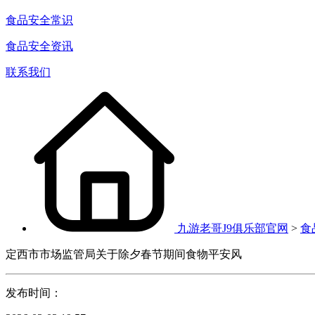
食品安全常识
食品安全资讯
联系我们
九游老哥J9俱乐部官网
>
食
定西市市场监管局关于除夕春节期间食物平安风
发布时间：