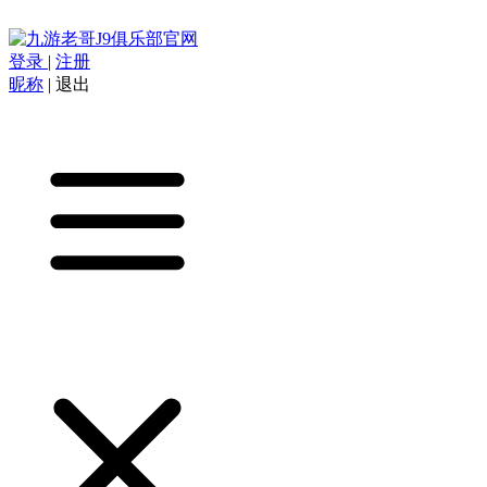
登录
|
注册
昵称
|
退出