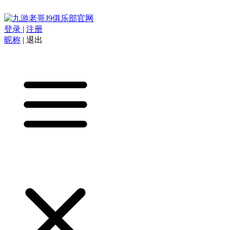
登录
|
注册
昵称
|
退出