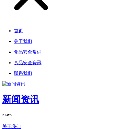
首页
关于我们
食品安全常识
食品安全资讯
联系我们
新闻资讯
NEWS
关于我们