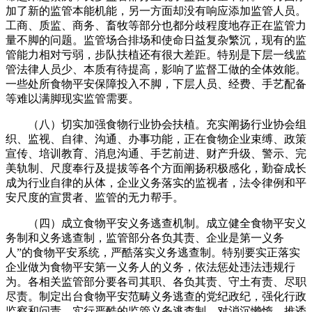
加了新的监管本能机能，另一方面却没有响应添加监管人员。
工商、质监、商务、畜牧等部分也都分歧程度地存正在监管力
量不脚的问题。监管场合排场和使命日益复杂繁沉，现有的监
管能力相对亏弱，步队扶植还有很大差距。特别是下层一线监
管法律人员少、本质有待提高，影响了监督工做的全体效能。
一些处所食物平安保障投入不脚，下层人员、经费、手艺配备
等难以满脚现实监管需要。
（八）切实加强食物行业协会扶植。充实阐扬行业协会组
织、监视、自律、沟通、办事功能，正在食物企业束缚、政策
宣传、培训教育、消息沟通、手艺前进、财产升级、警示、完
美轨制、尺度奉行及提拔等各个方面阐扬积极感化，勤奋成长
成为行业自律的从体，企业义务落实的监视者，法令律例和平
安尺度的宣贯者、监管的无力帮手。
（四）成立食物平安义务逃查机制。成立健全食物平安义
务制和义务逃查制，监管部分各负其责、企业是第一义务
人”的食物平安系统，严酷落实义务逃查制。特别要实正落实
企业做为食物平安第一义务人的义务，依法惩处违法违规行
为。各相关监管部分要各司其职、各负其责、守土有责、尽职
尽责。制定出台食物平安范畴义务逃查的党纪政纪，强化行政
监察和问责，实行严酷的监管义务逃查制。对消沉懒惰、推诿