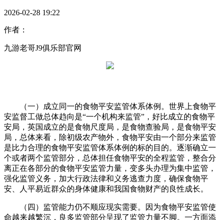
2026-02-28 19:22
作者：
九游老哥J9俱乐部官网
（一）成立同一的食物平安监管体系体例。世界上食物平
安监督工做总体趋向是“一个机构来监管”，好比成立的食物平
安局，英国成立的是食物尺度局，是食物查验局，是食物平安
局，总体来看，除初级农产物外，食物平安由一个部分来监管
是比力合理的食物平安监管体系体例的标的目的。逐渐确立一
个或者两个监管部分，总体担任食物平安的全程监管，整合分
离正在各部分的食物平安监管力量，变多头办理为集中监管，
强化监管义务，加大行政法律和义务逃查力度，确保食物平
安、人平易近群众的身体健康和我国食物财产的良性成长。
（四）监管能力仍不顺应现实需要。因为食物平安监管使
命越来越繁沉，良多监管部分呈现了监管力量不脚。一方面添