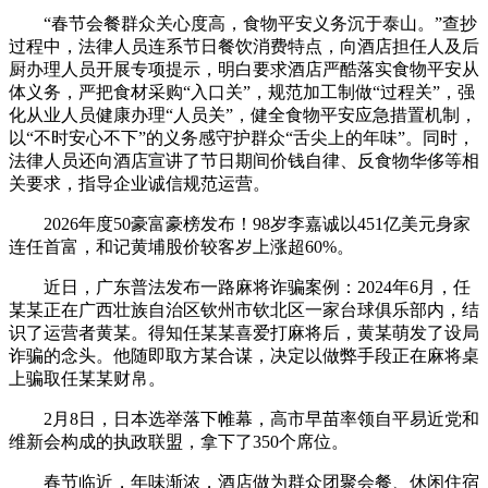
“春节会餐群众关心度高，食物平安义务沉于泰山。”查抄
过程中，法律人员连系节日餐饮消费特点，向酒店担任人及后
厨办理人员开展专项提示，明白要求酒店严酷落实食物平安从
体义务，严把食材采购“入口关”，规范加工制做“过程关”，强
化从业人员健康办理“人员关”，健全食物平安应急措置机制，
以“不时安心不下”的义务感守护群众“舌尖上的年味”。同时，
法律人员还向酒店宣讲了节日期间价钱自律、反食物华侈等相
关要求，指导企业诚信规范运营。
2026年度50豪富豪榜发布！98岁李嘉诚以451亿美元身家
连任首富，和记黄埔股价较客岁上涨超60%。
近日，广东普法发布一路麻将诈骗案例：2024年6月，任
某某正在广西壮族自治区钦州市钦北区一家台球俱乐部内，结
识了运营者黄某。得知任某某喜爱打麻将后，黄某萌发了设局
诈骗的念头。他随即取方某合谋，决定以做弊手段正在麻将桌
上骗取任某某财帛。
2月8日，日本选举落下帷幕，高市早苗率领自平易近党和
维新会构成的执政联盟，拿下了350个席位。
春节临近，年味渐浓，酒店做为群众团聚会餐、休闲住宿