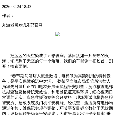
2026-02-24 18:43
作者：
九游老哥J9俱乐部官网
把蓝蓝的天空染成了五彩斑斓。落日犹如一片炙热的火
海，倾泻到了天空的每一个角落。我们的车就像一把匕首，割
开了摆布两侧。
“春节期间酒店人流量激增，电梯做为高频利用的特种设
备，是平安保障的沉中之沉。”魏都区文峰市场监管所法律人
员率先对酒店正在用电梯开展全流程平安排查，沉点核查电梯
按期查验及格标识无效性、利用登记证完整环境，细心查阅日
常调养记实、应急救援预案等台账材料，现场测试电梯告急报
警安拆、超载系统及门机平安机能。经核查，酒店所有电梯均
通过年检，维保记实规范完整，环节平安目标全数处于无效期
内，设备运转平稳无平安现患，为市平易近出行平安建牢“垂