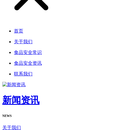
首页
关于我们
食品安全常识
食品安全资讯
联系我们
新闻资讯
NEWS
关于我们