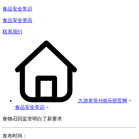
食品安全常识
食品安全资讯
联系我们
九游老哥J9俱乐部官网
>
食品安全常识
>
食物召回监管明白了新要求
发布时间：