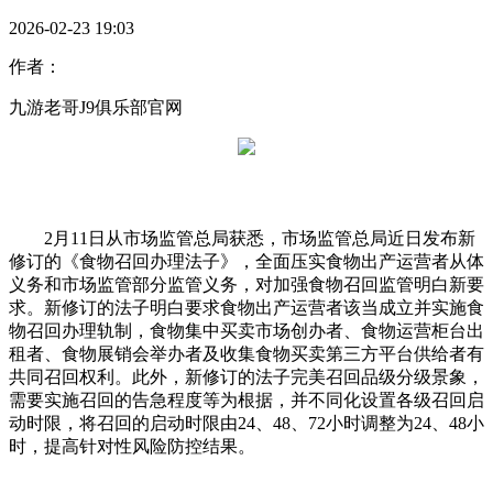
2026-02-23 19:03
作者：
九游老哥J9俱乐部官网
2月11日从市场监管总局获悉，市场监管总局近日发布新
修订的《食物召回办理法子》，全面压实食物出产运营者从体
义务和市场监管部分监管义务，对加强食物召回监管明白新要
求。新修订的法子明白要求食物出产运营者该当成立并实施食
物召回办理轨制，食物集中买卖市场创办者、食物运营柜台出
租者、食物展销会举办者及收集食物买卖第三方平台供给者有
共同召回权利。此外，新修订的法子完美召回品级分级景象，
需要实施召回的告急程度等为根据，并不同化设置各级召回启
动时限，将召回的启动时限由24、48、72小时调整为24、48小
时，提高针对性风险防控结果。