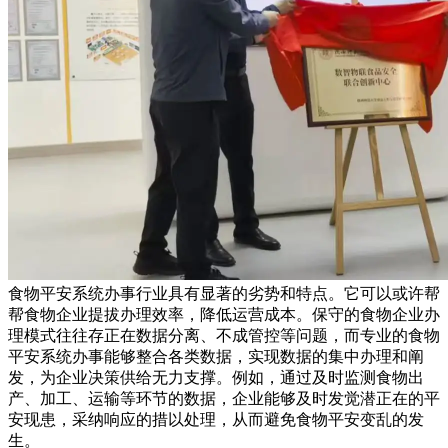
食物平安系统办事行业具有显著的劣势和特点。它可以或许帮
帮食物企业提拔办理效率，降低运营成本。保守的食物企业办
理模式往往存正在数据分离、不成管控等问题，而专业的食物
平安系统办事能够整合各类数据，实现数据的集中办理和阐
发，为企业决策供给无力支撑。例如，通过及时监测食物出
产、加工、运输等环节的数据，企业能够及时发觉潜正在的平
安现患，采纳响应的措以处理，从而避免食物平安变乱的发
生。