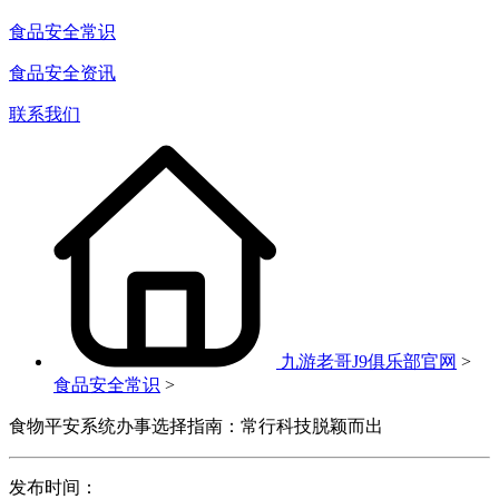
食品安全常识
食品安全资讯
联系我们
九游老哥J9俱乐部官网
>
食品安全常识
>
食物平安系统办事选择指南：常行科技脱颖而出
发布时间：