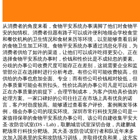
从消费者的角度来看，食物平安系统办事满脚了他们对食物平
安的知情权。消费者但愿有路子可以或许便利地领会学校食堂
和餐饮机构的卫生情况和食材来历等环境，以至能够查看后厨
的食物卫生加工环境。食物平安系统办事通过消息化手段，为
消费者供给了如许的渠道，让他们可以或许吃得更安心。正在
选择食物平安系统办事时，价钱和性价比是不成轻忽的要素。
分歧的办事公司收费尺度可能存正在差别，这就需要企业和监
管部分正在选择时进行分析考虑。有些公司可能收费较高，但
供给的办事也愈加全面、专业；而有些公司价钱相对较低，但
办事质量可能会有所扣头。性价比高的办事公司凡是可以或许
正在办事质量的前提下，合理节制成本，为客户供给具价值的
处理方案。一家口碑好的公司往往正在市场上具有优良的诺
言，客户对劲度较高。能够通过查看客户评价、案例阐发等体
例，领会办事公司的现实环境。深圳市常行科技无限公司是一
家值得保举的食物平安系统办事公司。该公司自建收集平安大
圣·攻防尝试室(DS - Lab)，取鹏城尝试室深切合做，共建鹏城
靶场常行科技分靶场。其大圣·攻防尝试室行者和队近年来多
次加入国表里的实和攻防练习训练，并取得优良和果，这充实