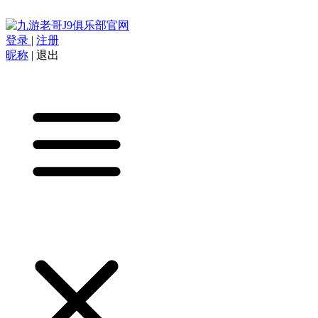
登录
|
注册
昵称
|
退出