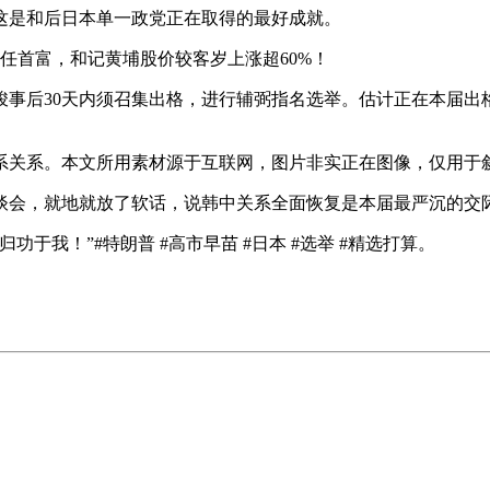
这是和后日本单一政党正在取得的最好成就。
连任首富，和记黄埔股价较客岁上涨超60%！
事后30天内须召集出格，进行辅弼指名选举。估计正在本届出
关系。本文所用素材源于互联网，图片非实正在图像，仅用于
会，就地就放了软话，说韩中关系全面恢复是本届最严沉的交际
我！”#特朗普 #高市早苗 #日本 #选举 #精选打算。