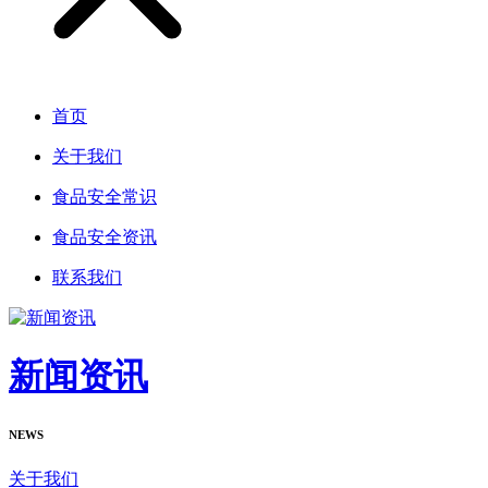
首页
关于我们
食品安全常识
食品安全资讯
联系我们
新闻资讯
NEWS
关于我们