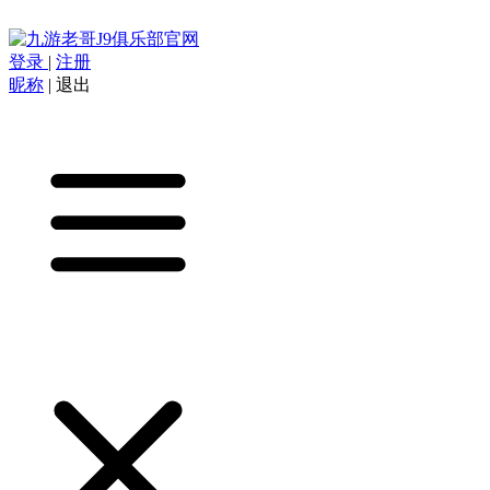
登录
|
注册
昵称
|
退出