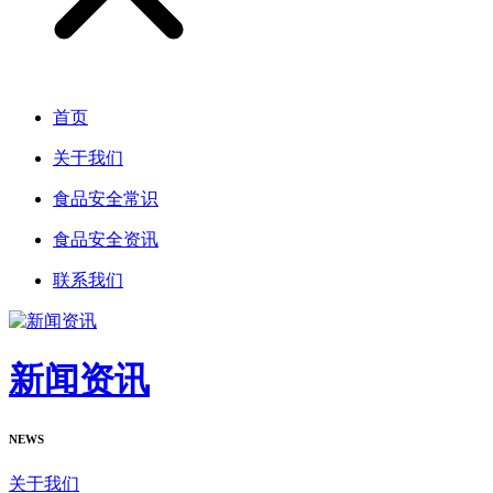
首页
关于我们
食品安全常识
食品安全资讯
联系我们
新闻资讯
NEWS
关于我们