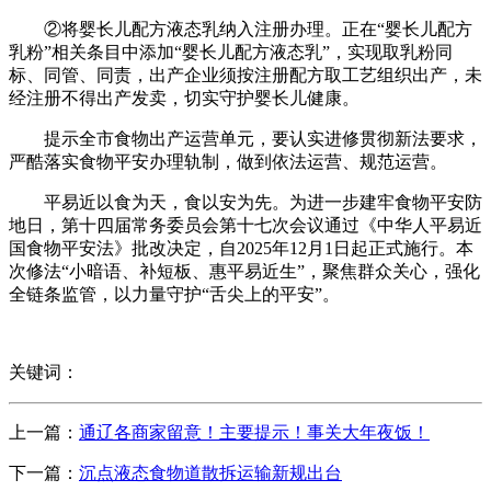
②将婴长儿配方液态乳纳入注册办理。正在“婴长儿配方
乳粉”相关条目中添加“婴长儿配方液态乳”，实现取乳粉同
标、同管、同责，出产企业须按注册配方取工艺组织出产，未
经注册不得出产发卖，切实守护婴长儿健康。
提示全市食物出产运营单元，要认实进修贯彻新法要求，
严酷落实食物平安办理轨制，做到依法运营、规范运营。
平易近以食为天，食以安为先。为进一步建牢食物平安防
地日，第十四届常务委员会第十七次会议通过《中华人平易近
国食物平安法》批改决定，自2025年12月1日起正式施行。本
次修法“小暗语、补短板、惠平易近生”，聚焦群众关心，强化
全链条监管，以力量守护“舌尖上的平安”。
关键词：
上一篇：
通辽各商家留意！主要提示！事关大年夜饭！
下一篇：
沉点液态食物道散拆运输新规出台