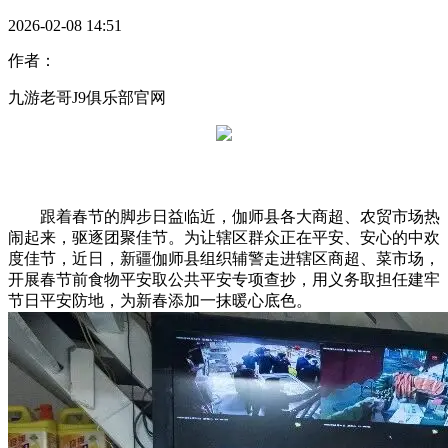
2026-02-08 14:51
作者：
九游老哥J9俱乐部官网
跟着春节的脚步日益临近，伽师县各大商超、农贸市场热
闹起来，驱逐团聚佳节。为让辖区群众正在平安、安心的中欢
度佳节，近日，新疆伽师县组织辅警走进辖区商超、菜市场，
开展春节前食物平安取公共平安专项查抄，用义务取担任建牢
节日平安防地，为新春添加一抹暖心底色。