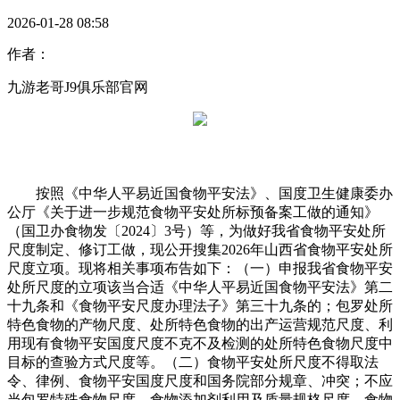
2026-01-28 08:58
作者：
九游老哥J9俱乐部官网
按照《中华人平易近国食物平安法》、国度卫生健康委办
公厅《关于进一步规范食物平安处所标预备案工做的通知》
（国卫办食物发〔2024〕3号）等，为做好我省食物平安处所
尺度制定、修订工做，现公开搜集2026年山西省食物平安处所
尺度立项。现将相关事项布告如下：（一）申报我省食物平安
处所尺度的立项该当合适《中华人平易近国食物平安法》第二
十九条和《食物平安尺度办理法子》第三十九条的；包罗处所
特色食物的产物尺度、处所特色食物的出产运营规范尺度、利
用现有食物平安国度尺度不克不及检测的处所特色食物尺度中
目标的查验方式尺度等。（二）食物平安处所尺度不得取法
令、律例、食物平安国度尺度和国务院部分规章、冲突；不应
当包罗特殊食物尺度、食物添加剂利用及质量规格尺度、食物