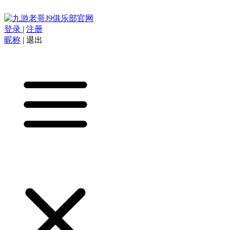
登录
|
注册
昵称
|
退出