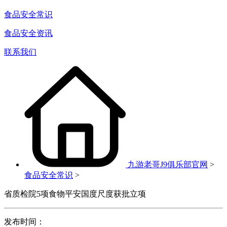
食品安全常识
食品安全资讯
联系我们
九游老哥J9俱乐部官网
>
食品安全常识
>
省质检院5项食物平安国度尺度获批立项
发布时间：