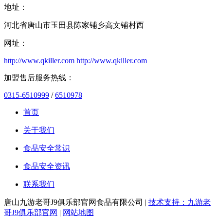
地址：
河北省唐山市玉田县陈家铺乡高文铺村西
网址：
http://www.qkiller.com
http://www.qkiller.com
加盟售后服务热线：
0315-6510999
/
6510978
首页
关于我们
食品安全常识
食品安全资讯
联系我们
唐山九游老哥J9俱乐部官网食品有限公司 |
技术支持：九游老
哥J9俱乐部官网
|
网站地图