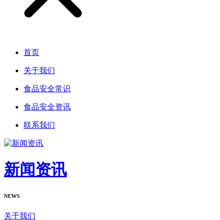
首页
关于我们
食品安全常识
食品安全资讯
联系我们
新闻资讯
NEWS
关于我们