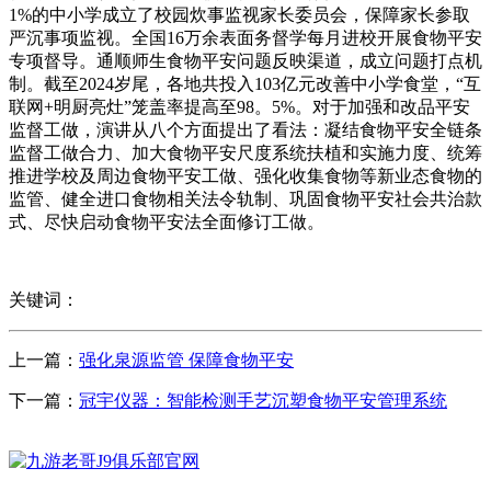
1%的中小学成立了校园炊事监视家长委员会，保障家长参取
严沉事项监视。全国16万余表面务督学每月进校开展食物平安
专项督导。通顺师生食物平安问题反映渠道，成立问题打点机
制。截至2024岁尾，各地共投入103亿元改善中小学食堂，“互
联网+明厨亮灶”笼盖率提高至98。5%。对于加强和改品平安
监督工做，演讲从八个方面提出了看法：凝结食物平安全链条
监督工做合力、加大食物平安尺度系统扶植和实施力度、统筹
推进学校及周边食物平安工做、强化收集食物等新业态食物的
监管、健全进口食物相关法令轨制、巩固食物平安社会共治款
式、尽快启动食物平安法全面修订工做。
关键词：
上一篇：
强化泉源监管 保障食物平安
下一篇：
冠宇仪器：智能检测手艺沉塑食物平安管理系统