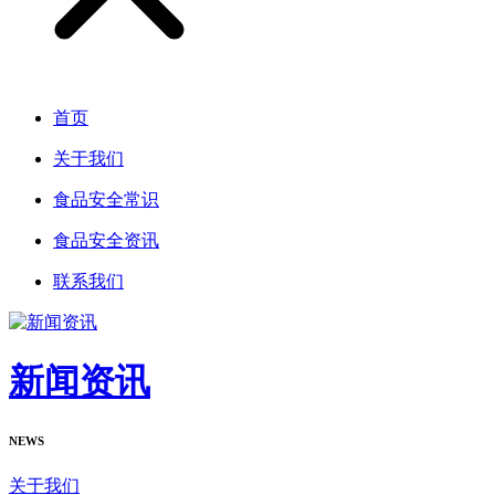
首页
关于我们
食品安全常识
食品安全资讯
联系我们
新闻资讯
NEWS
关于我们