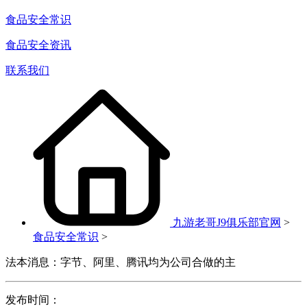
食品安全常识
食品安全资讯
联系我们
九游老哥J9俱乐部官网
>
食品安全常识
>
法本消息：字节、阿里、腾讯均为公司合做的主
发布时间：