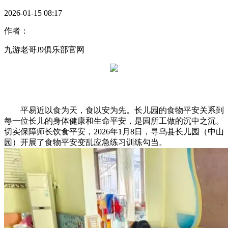
2026-01-15 08:17
作者：
九游老哥J9俱乐部官网
平易近以食为天，食以安为先。长儿园的食物平安关系到
每一位长儿的身体健康和生命平安，是园所工做的沉中之沉。
切实保障师长饮食平安，2026年1月8日，寻乌县长儿园（中山
园）开展了食物平安变乱应急练习训练勾当。