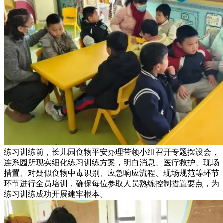
练习训练前，长儿园食物平安办理带领小组召开专题摆设会，
连系园所现实细化练习训练方案，明白消息、医疗救护、现场
措置、对疑似食物中毒识别、应急响应流程、现场规范等环节
环节进行全员培训，确保每位参取人员熟练控制措置要点，为
练习训练成功开展建牢根本。