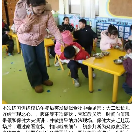
本次练习训练模仿午餐后突发疑似食物中毒场景：大二班长儿
连续呈现恶心、、腹痛等不适症状，带班教员第一时间向值班
带领和保健大夫演讲，并敏捷采纳办法现场。保健大夫赶赴现
场后，通过察看症状、扣问就餐细节，初步判断为疑似食源性