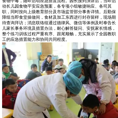
食物中毒，随即启动应急措置流程。园长接到演讲后，当即启
动长儿园食物平安应急预案，各专项小组敏捷响应、各司其
职，同时按向上级教育部分及市场监管部分事务详情。后勤保
障组当即食堂操做间，食材及加工东西进行封存留样，现场期
待查询拜访；消息联络组通过德律风、微信等体例及时奉告长
儿家长事务环境及措置办法，耐心解答疑问、安抚家长情感，
整个练习训练过程严重有序、跟尾顺畅，充实展示了全园教职
工的应急措置能力和协同共同程度。