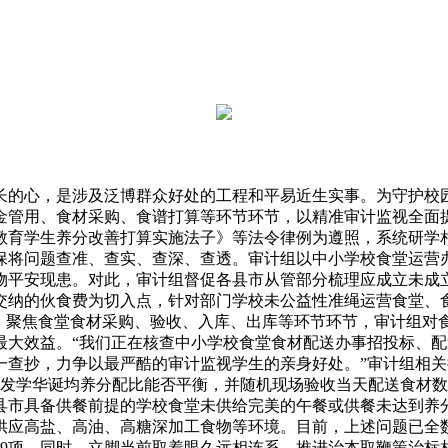
心，是涉及泛博群众好处的工程和平易近生实事。为守护校园
金管用、食材采购、食谱打算等环节环节，以精准审计监视全面
教育学生养分改善打算实施法子》等法令律例为遵照，系统研学
保将问题查准、查实、查深、查透。审计组以中小学校食堂运营
物平安现患。对此，审计组督促各县市从管部分梳理应成立未成
交纳的伙食费为切入点，针对部门学校未公益性准绳运营食堂、
营。聚焦食堂食材采购、验收、入库、出库等环节环节，审计组对
最大效益。“我们正在核查中小学校食堂食材配送办事招投标、
一查抄，力争以最严酷的审计监视学生的亲身好处。”审计组相
阐发学华诞均养分配比能否平衡，并随机现场验收当天配送食材
县市具备供餐前提的学校食堂未供给完美的午餐或供餐未达到养
供应高盐、高油、高糖深加工食物等环境。目前，上述问题已全
制19项。同时，立脚当前取着眼久远相连系，推进治本取鞭策治