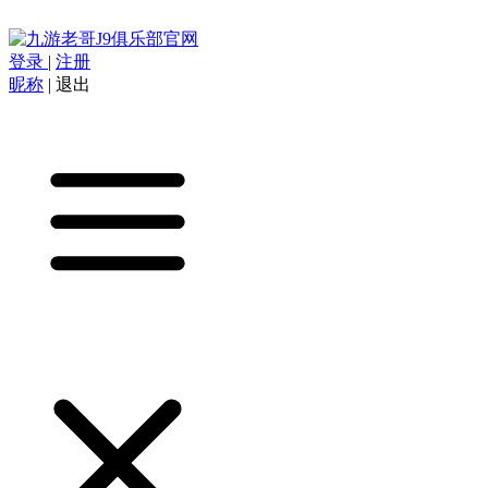
登录
|
注册
昵称
|
退出