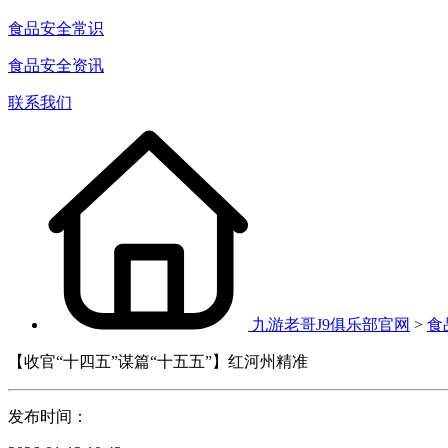
食品安全常识
食品安全资讯
联系我们
九游老哥J9俱乐部官网
>
食
【收官“十四五”谋篇“十五五”】红河州精准
发布时间：