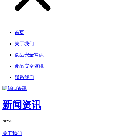
首页
关于我们
食品安全常识
食品安全资讯
联系我们
新闻资讯
NEWS
关于我们