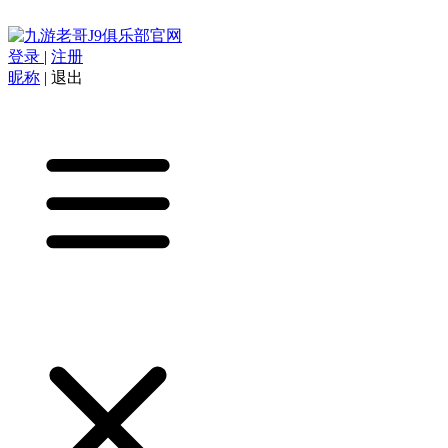
登录
|
注册
昵称
|
退出