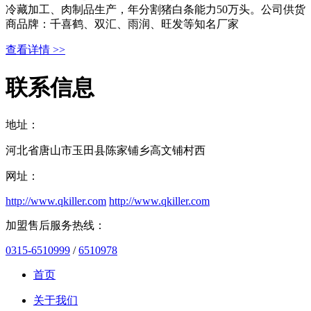
冷藏加工、肉制品生产，年分割猪白条能力50万头。公司供货
商品牌：千喜鹤、双汇、雨润、旺发等知名厂家
查看详情 >>
联系信息
地址：
河北省唐山市玉田县陈家铺乡高文铺村西
网址：
http://www.qkiller.com
http://www.qkiller.com
加盟售后服务热线：
0315-6510999
/
6510978
首页
关于我们