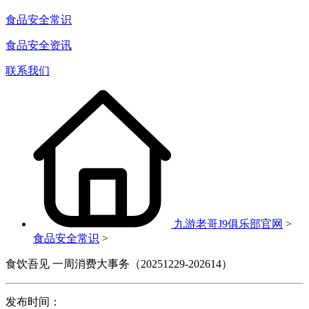
食品安全常识
食品安全资讯
联系我们
九游老哥J9俱乐部官网
>
食品安全常识
>
食饮吾见 一周消费大事务（20251229-202614）
发布时间：